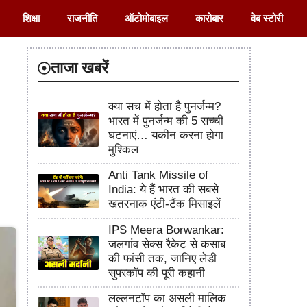
शिक्षा
राजनीति
ऑटोमोबाइल
कारोबार
वेब स्टोरी
ताजा खबरें
क्या सच में होता है पुनर्जन्म?
,
भारत में पुनर्जन्म की 5 सच्ची
घटनाएं… यकीन करना होगा
मुश्किल
Anti Tank Missile of
India: ये हैं भारत की सबसे
खतरनाक एंटी-टैंक मिसाइलें
IPS Meera Borwankar:
जलगांव सेक्स रैकेट से कसाब
की फांसी तक, जानिए लेडी
सुपरकॉप की पूरी कहानी
लल्लनटॉप का असली मालिक