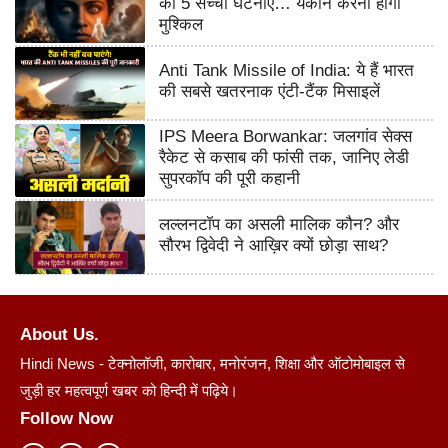
की 5 सच्ची घटनाएं… यकीन करना होगा
मुश्किल
Anti Tank Missile of India: ये हैं भारत
की सबसे खतरनाक एंटी-टैंक मिसाइलें
IPS Meera Borwankar: जलगांव सेक्स
रैकेट से कसाब की फांसी तक, जानिए लेडी
सुपरकॉप की पूरी कहानी
लल्लनटॉप का असली मालिक कौन? और
सौरभ द्विवेदी ने आख़िर क्यों छोड़ा साथ?
About Us.
Hindi News - टेक्नोलॉजी, कारोबार, मनोरंजन, शिक्षा और ऑटोमोबाइल से
जुड़ी हर महत्वपूर्ण खबर को हिन्दी में पढ़िये।
Follow Now