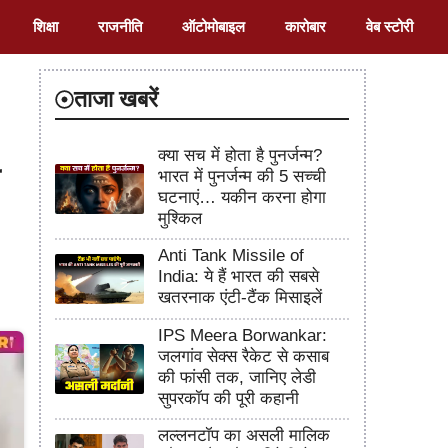
शिक्षा
राजनीति
ऑटोमोबाइल
कारोबार
वेब स्टोरी
ताजा खबरें
क्या सच में होता है पुनर्जन्म?
भारत में पुनर्जन्म की 5 सच्ची
घटनाएं… यकीन करना होगा
मुश्किल
Anti Tank Missile of
India: ये हैं भारत की सबसे
खतरनाक एंटी-टैंक मिसाइलें
IPS Meera Borwankar:
जलगांव सेक्स रैकेट से कसाब
की फांसी तक, जानिए लेडी
सुपरकॉप की पूरी कहानी
लल्लनटॉप का असली मालिक