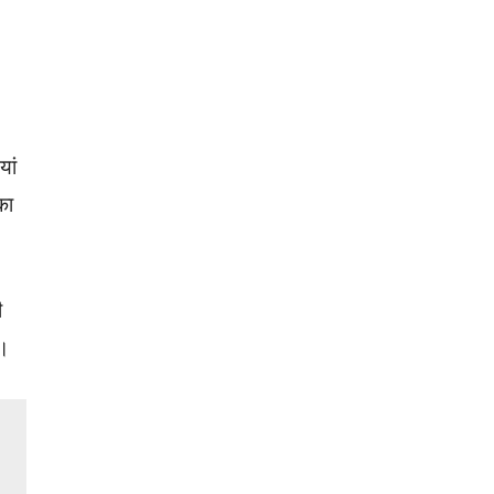
यां
का
ी
ै।