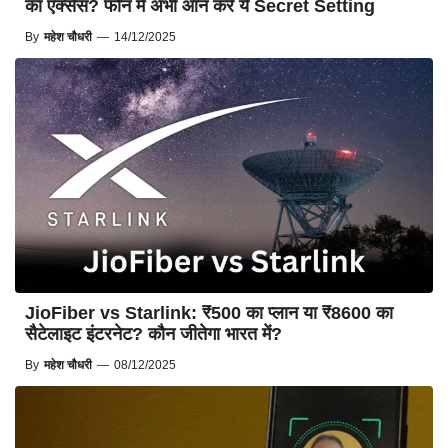
का एक्सेस? फोन में अभी ऑन करें ये Secret Setting
By
महेश चौधरी
—
14/12/2025
JioFiber vs Starlink: ₹500 का प्लान या ₹8600 का
सैटेलाइट इंटरनेट? कौन जीतेगा भारत में?
By
महेश चौधरी
—
08/12/2025