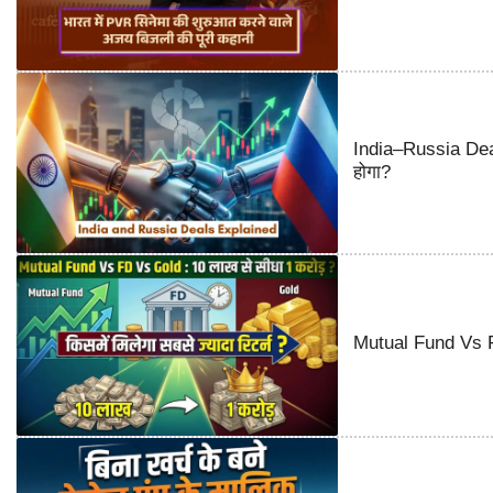
India–Russia Deal
होगा?
Mutual Fund Vs FD 