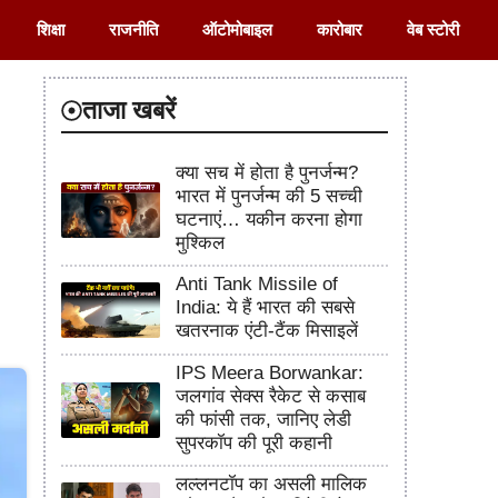
शिक्षा
राजनीति
ऑटोमोबाइल
कारोबार
वेब स्टोरी
ताजा खबरें
क्या सच में होता है पुनर्जन्म?
भारत में पुनर्जन्म की 5 सच्ची
घटनाएं… यकीन करना होगा
मुश्किल
Anti Tank Missile of
India: ये हैं भारत की सबसे
खतरनाक एंटी-टैंक मिसाइलें
IPS Meera Borwankar:
जलगांव सेक्स रैकेट से कसाब
की फांसी तक, जानिए लेडी
सुपरकॉप की पूरी कहानी
लल्लनटॉप का असली मालिक