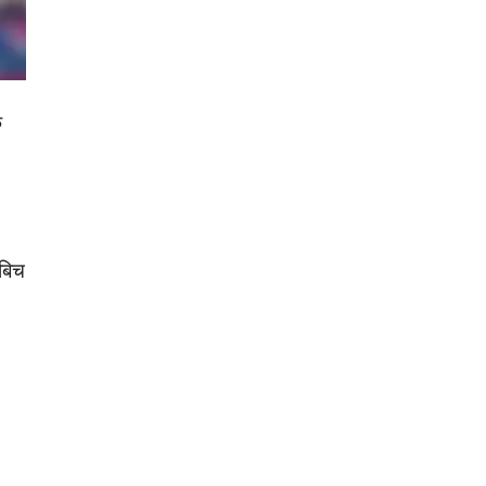
े
 बिच