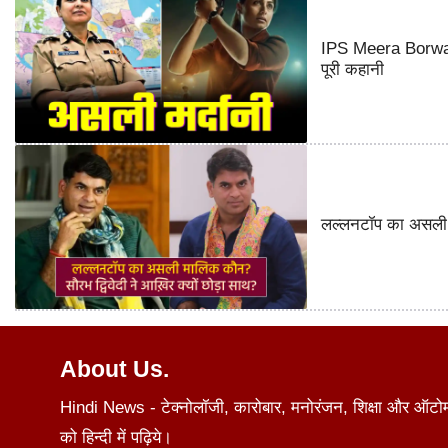
IPS Meera Borwank
पूरी कहानी
लल्लनटॉप का असली म
About Us.
Hindi News - टेक्नोलॉजी, कारोबार, मनोरंजन, शिक्षा और ऑटोमोब
को हिन्दी में पढ़िये।