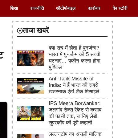
शिक्षा
राजनीति
ऑटोमोबाइल
कारोबार
वेब स्टोरी
ताजा खबरें
क्या सच में होता है पुनर्जन्म?
ट
भारत में पुनर्जन्म की 5 सच्ची
घटनाएं… यकीन करना होगा
मुश्किल
Anti Tank Missile of
India: ये हैं भारत की सबसे
खतरनाक एंटी-टैंक मिसाइलें
IPS Meera Borwankar:
जलगांव सेक्स रैकेट से कसाब
की फांसी तक, जानिए लेडी
सुपरकॉप की पूरी कहानी
लल्लनटॉप का असली मालिक