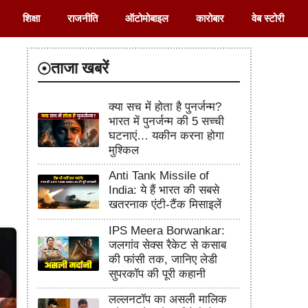
शिक्षा
राजनीति
ऑटोमोबाइल
कारोबार
वेब स्टोरी
ताजा खबरें
क्या सच में होता है पुनर्जन्म?
भारत में पुनर्जन्म की 5 सच्ची
घटनाएं… यकीन करना होगा
मुश्किल
Anti Tank Missile of
India: ये हैं भारत की सबसे
खतरनाक एंटी-टैंक मिसाइलें
IPS Meera Borwankar:
जलगांव सेक्स रैकेट से कसाब
की फांसी तक, जानिए लेडी
सुपरकॉप की पूरी कहानी
लल्लनटॉप का असली मालिक