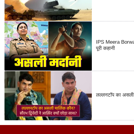
IPS Meera Borwank
पूरी कहानी
लल्लनटॉप का असली म