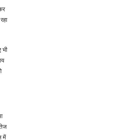
 कर
 रहा
ए भी
समय
ो
या
 तेज
में