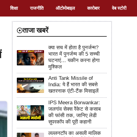
शिक्षा
राजनीति
ऑटोमोबाइल
कारोबार
वेब स्टोरी
ताजा खबरें
क्या सच में होता है पुनर्जन्म?
ं
भारत में पुनर्जन्म की 5 सच्ची
घटनाएं… यकीन करना होगा
मुश्किल
Anti Tank Missile of
India: ये हैं भारत की सबसे
खतरनाक एंटी-टैंक मिसाइलें
IPS Meera Borwankar:
जलगांव सेक्स रैकेट से कसाब
की फांसी तक, जानिए लेडी
सुपरकॉप की पूरी कहानी
लल्लनटॉप का असली मालिक