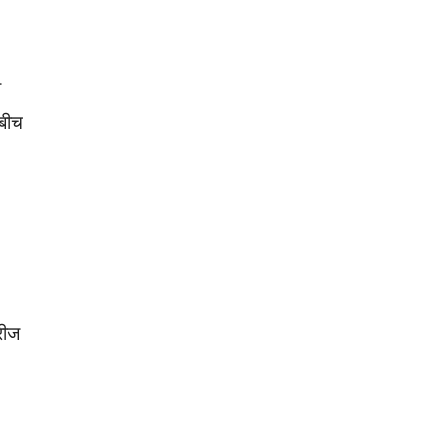
ब
 बीच
रीज