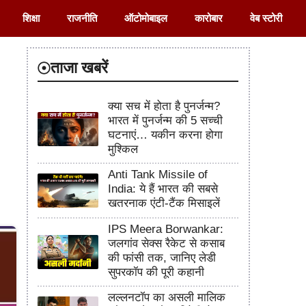
शिक्षा
राजनीति
ऑटोमोबाइल
कारोबार
वेब स्टोरी
ताजा खबरें
क्या सच में होता है पुनर्जन्म?
भारत में पुनर्जन्म की 5 सच्ची
घटनाएं… यकीन करना होगा
मुश्किल
Anti Tank Missile of
India: ये हैं भारत की सबसे
खतरनाक एंटी-टैंक मिसाइलें
IPS Meera Borwankar:
जलगांव सेक्स रैकेट से कसाब
की फांसी तक, जानिए लेडी
सुपरकॉप की पूरी कहानी
लल्लनटॉप का असली मालिक