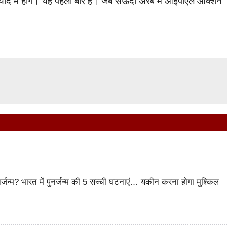
 में होंगे। यह पहली बार है। जब सऊदी अरब में आईपीएल ऑक्शन
पुनर्जन्म? भारत में पुनर्जन्म की 5 सच्ची घटनाएं… यकीन करना होगा मुश्किल