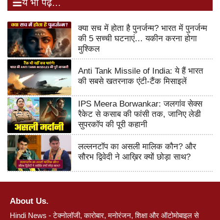
ये भी पढ़ें...
क्या सच में होता है पुनर्जन्म? भारत में पुनर्जन्म
की 5 सच्ची घटनाएं… यकीन करना होगा
मुश्किल
Anti Tank Missile of India: ये हैं भारत
की सबसे खतरनाक एंटी-टैंक मिसाइलें
IPS Meera Borwankar: जलगांव सेक्स
रैकेट से कसाब की फांसी तक, जानिए लेडी
सुपरकॉप की पूरी कहानी
लल्लनटॉप का असली मालिक कौन? और
सौरभ द्विवेदी ने आख़िर क्यों छोड़ा साथ?
About Us.
Hindi News - टेक्नोलॉजी, कारोबार, मनोरंजन, शिक्षा और ऑटोमोबाइल से