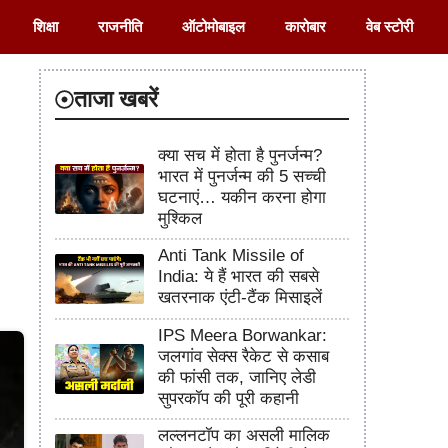
शिक्षा
राजनीति
ऑटोमोबाइल
कारोबार
वेब स्टोरी
ताजा खबरें
क्या सच में होता है पुनर्जन्म?
भारत में पुनर्जन्म की 5 सच्ची
घटनाएं… यकीन करना होगा
मुश्किल
Anti Tank Missile of
India: ये हैं भारत की सबसे
खतरनाक एंटी-टैंक मिसाइलें
IPS Meera Borwankar:
जलगांव सेक्स रैकेट से कसाब
की फांसी तक, जानिए लेडी
सुपरकॉप की पूरी कहानी
लल्लनटॉप का असली मालिक