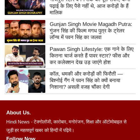
पढ़ाई के लिए पैसे नहीं थे, आज करोड़ों के हैं
मालिक
Gunjan Singh Movie Magadh Putra:
गुंजन सिंह की फिल्म मगध पुत्र के ट्रेलर
लॉन्च में पवन सिंह का जलवा
Pawan Singh Lifestyle: एक गाने के लिए
कितना चार्ज करते हैं पावर स्टार? फीस और
कर कलेक्शन देख उड़ जाएंगे होश
कॉल, धमकी और करोड़ों की फिरौती —
बिश्नोई गैंग ने पवन सिंह को क्यों बनाया
निशाना? असली वजह चौंका देगी
About Us.
Hindi News - टेक्नोलॉजी, कारोबार, मनोरंजन, शिक्षा और ऑटोमोबाइल से
जुड़ी हर महत्वपूर्ण खबर को हिन्दी में पढ़िये।
Follow Now