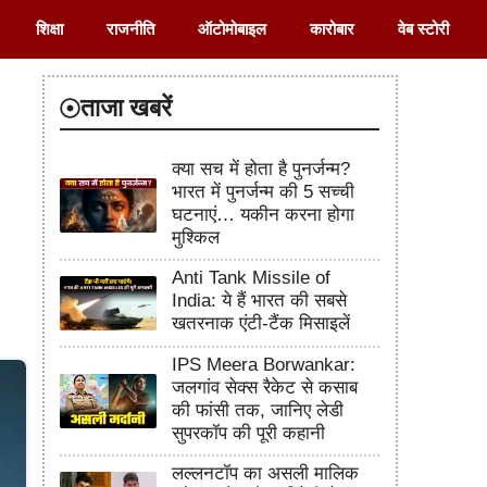
शिक्षा
राजनीति
ऑटोमोबाइल
कारोबार
वेब स्टोरी
ताजा खबरें
क्या सच में होता है पुनर्जन्म?
भारत में पुनर्जन्म की 5 सच्ची
घटनाएं… यकीन करना होगा
मुश्किल
Anti Tank Missile of
India: ये हैं भारत की सबसे
खतरनाक एंटी-टैंक मिसाइलें
IPS Meera Borwankar:
जलगांव सेक्स रैकेट से कसाब
की फांसी तक, जानिए लेडी
सुपरकॉप की पूरी कहानी
लल्लनटॉप का असली मालिक