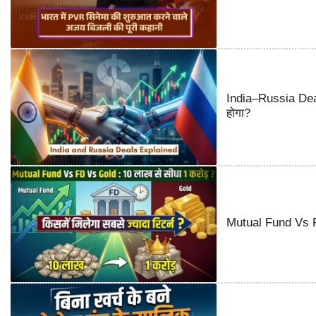
India–Russia Deal
होगा?
Mutual Fund Vs FD 