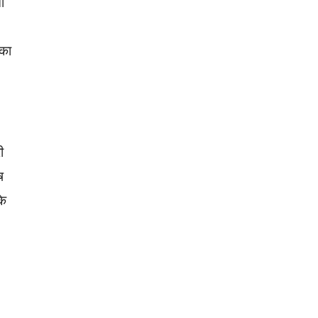
ी
 का
ी
ष
के