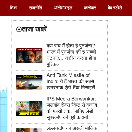
शिक्षा
राजनीति
ऑटोमोबाइल
कारोबार
वेब स्टोरी
ताजा खबरें
क्या सच में होता है पुनर्जन्म?
भारत में पुनर्जन्म की 5 सच्ची
घटनाएं… यकीन करना होगा
मुश्किल
Anti Tank Missile of
India: ये हैं भारत की सबसे
खतरनाक एंटी-टैंक मिसाइलें
IPS Meera Borwankar:
जलगांव सेक्स रैकेट से कसाब
की फांसी तक, जानिए लेडी
सुपरकॉप की पूरी कहानी
लल्लनटॉप का असली मालिक