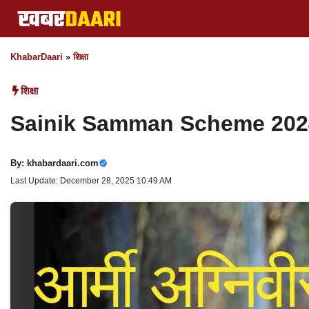
Skip
to
content
KhabarDaari
»
शिक्षा
शिक्षा
Sainik Samman Scheme 2024: अग्न
By:
khabardaari.com
Last Update: December 28, 2025 10:49 AM