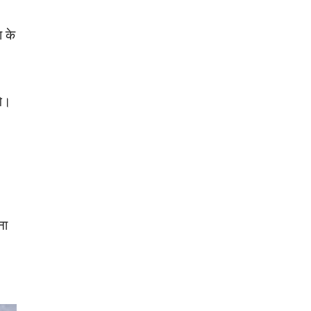
ा के
गे।
ना