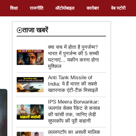
शिक्षा
राजनीति
ऑटोमोबाइल
कारोबार
वेब स्टोरी
ताजा खबरें
क्या सच में होता है पुनर्जन्म?
भारत में पुनर्जन्म की 5 सच्ची
घटनाएं… यकीन करना होगा
मुश्किल
Anti Tank Missile of
India: ये हैं भारत की सबसे
खतरनाक एंटी-टैंक मिसाइलें
IPS Meera Borwankar:
जलगांव सेक्स रैकेट से कसाब
की फांसी तक, जानिए लेडी
सुपरकॉप की पूरी कहानी
लल्लनटॉप का असली मालिक