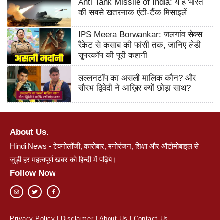
Anti Tank Missile of India: ये हैं भारत
की सबसे खतरनाक एंटी-टैंक मिसाइलें
IPS Meera Borwankar: जलगांव सेक्स
रैकेट से कसाब की फांसी तक, जानिए लेडी
सुपरकॉप की पूरी कहानी
लल्लनटॉप का असली मालिक कौन? और
सौरभ द्विवेदी ने आख़िर क्यों छोड़ा साथ?
About Us.
Hindi News - टेक्नोलॉजी, कारोबार, मनोरंजन, शिक्षा और ऑटोमोबाइल से
जुड़ी हर महत्वपूर्ण खबर को हिन्दी में पढ़िये।
Follow Now
Privacy Policy
|
Disclaimer
|
About Us
|
Contact Us