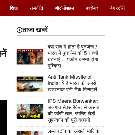
शिक्षा
राजनीति
ऑटोमोबाइल
कारोबार
वेब स्टोरी
ताजा खबरें
क्या सच में होता है पुनर्जन्म?
ें
भारत में पुनर्जन्म की 5 सच्ची
घटनाएं… यकीन करना होगा
मुश्किल
Anti Tank Missile of
India: ये हैं भारत की सबसे
खतरनाक एंटी-टैंक मिसाइलें
IPS Meera Borwankar:
जलगांव सेक्स रैकेट से कसाब
की फांसी तक, जानिए लेडी
सुपरकॉप की पूरी कहानी
लल्लनटॉप का असली मालिक