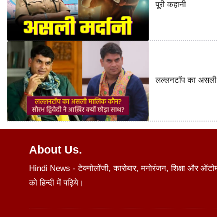
पूरी कहानी
लल्लनटॉप का असली म
About Us.
Hindi News - टेक्नोलॉजी, कारोबार, मनोरंजन, शिक्षा और ऑटोमोब
को हिन्दी में पढ़िये।