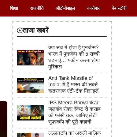
शिक्षा
राजनीति
ऑटोमोबाइल
कारोबार
वेब स्टोरी
ताजा खबरें
क्या सच में होता है पुनर्जन्म?
भारत में पुनर्जन्म की 5 सच्ची
घटनाएं… यकीन करना होगा
मुश्किल
Anti Tank Missile of
India: ये हैं भारत की सबसे
खतरनाक एंटी-टैंक मिसाइलें
IPS Meera Borwankar:
जलगांव सेक्स रैकेट से कसाब
की फांसी तक, जानिए लेडी
सुपरकॉप की पूरी कहानी
लल्लनटॉप का असली मालिक