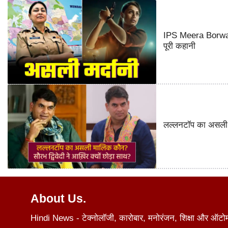
IPS Meera Borwank
पूरी कहानी
लल्लनटॉप का असली म
About Us.
Hindi News - टेक्नोलॉजी, कारोबार, मनोरंजन, शिक्षा और ऑटोमोब