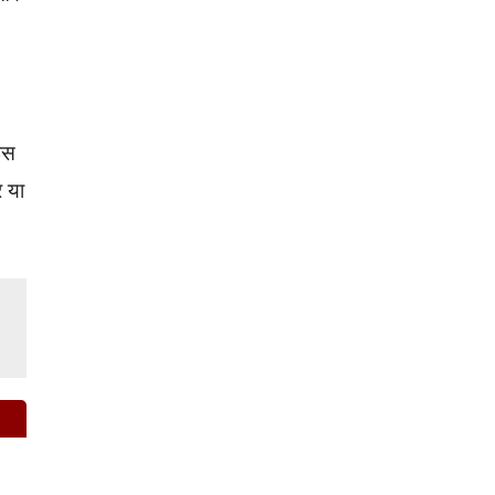
ॉइस
 या