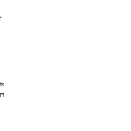
ी
के
ने