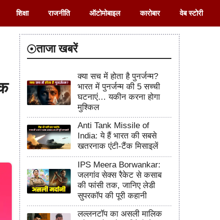
शिक्षा
राजनीति
ऑटोमोबाइल
कारोबार
वेब स्टोरी
ताजा खबरें
क्या सच में होता है पुनर्जन्म?
लक
भारत में पुनर्जन्म की 5 सच्ची
घटनाएं… यकीन करना होगा
मुश्किल
Anti Tank Missile of
India: ये हैं भारत की सबसे
खतरनाक एंटी-टैंक मिसाइलें
IPS Meera Borwankar:
जलगांव सेक्स रैकेट से कसाब
की फांसी तक, जानिए लेडी
सुपरकॉप की पूरी कहानी
लल्लनटॉप का असली मालिक