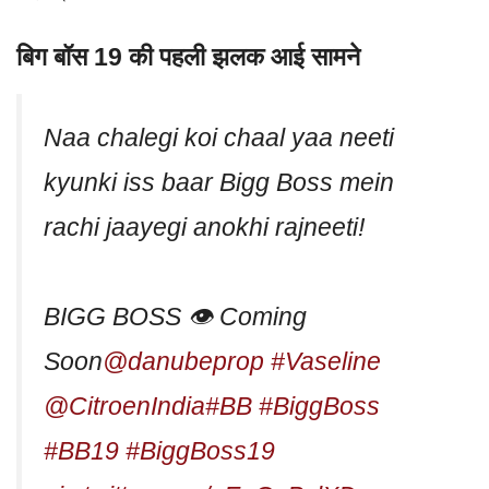
बिग बॉस 19 की पहली झलक आई सामने
Naa chalegi koi chaal yaa neeti
kyunki iss baar Bigg Boss mein
rachi jaayegi anokhi rajneeti!
BIGG BOSS 👁 Coming
Soon
@danubeprop
#Vaseline
@CitroenIndia
#BB
#BiggBoss
#BB19
#BiggBoss19