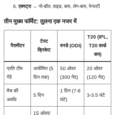
एक्स्ट्रा
→ नो-बॉल, वाइड, बाय, लेग-बाय, पेनल्टी
तीन मुख्य फॉर्मेट: तुलना एक नजर में
T20 (IPL,
टेस्ट
पैरामीटर
वनडे (ODI)
T20 वर्ल्ड
क्रिकेट
कप)
प्रति टीम
असीमित (5
50 ओवर
20 ओवर
गेंदें
दिन तक)
(300 गेंद)
(120 गेंद)
मैच की
1 दिन (7-8
5 दिन
3-3.5 घंटे
अवधि
घंटे)
15 ओवर/