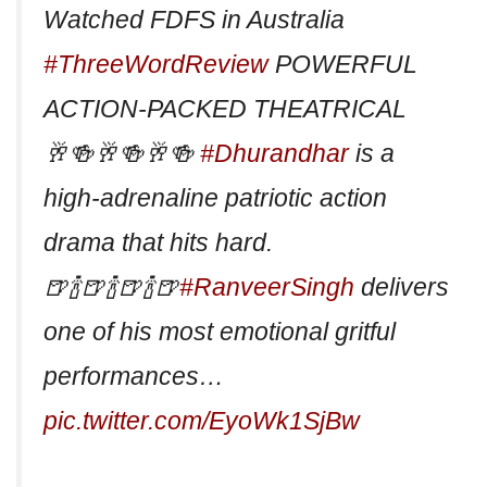
Watched FDFS in Australia
#ThreeWordReview
POWERFUL
ACTION-PACKED THEATRICAL
🥂🍻🥂🍻🥂🍻
#Dhurandhar
is a
high-adrenaline patriotic action
drama that hits hard.
🍺🍾🍺🍾🍺🍾🍺
#RanveerSingh
delivers
one of his most emotional gritful
performances…
pic.twitter.com/EyoWk1SjBw