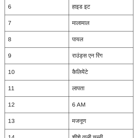
6
हाइड इट
7
मालामाल
8
पायल
9
राउंड्स एन रिंग
10
कैलियेंटे
11
लापता
12
6 AM
13
मजनूण
14
शीशे वाली चुन्नी