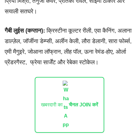
प्रिया मिश्रा, तनुजा कंवेर, प्रतिका रावल, साइमा ठाकोर और
सयाली सतघरे।
गैबी लुईस (कप्तान):
क्रिस्टीना कूल्टर रीली, एवा कैनिंग, अलाना
डाल्ज़ेल, जॉर्जीना डेम्प्सी, अर्लीन केली, लौरा डेलानी, सारा फोर्ब्स,
एमी मैगुइरे, जोआना लॉफ्रान, लीह पॉल, ऊना रेमंड-होए, ओर्ला
प्रेंडरगैस्ट, फ्रेया सार्जेंट और रेबेका स्टोकेल।
खबरदारी का
चैनल JOIN करें