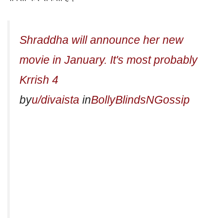
Shraddha will announce her new
movie in January. It's most probably
Krrish 4
by
u/divaista
in
BollyBlindsNGossip