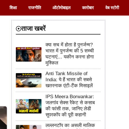
शिक्षा
राजनीति
ऑटोमोबाइल
कारोबार
वेब स्टोरी
ताजा खबरें
क्या सच में होता है पुनर्जन्म?
भारत में पुनर्जन्म की 5 सच्ची
घटनाएं… यकीन करना होगा
मुश्किल
Anti Tank Missile of
India: ये हैं भारत की सबसे
खतरनाक एंटी-टैंक मिसाइलें
IPS Meera Borwankar:
जलगांव सेक्स रैकेट से कसाब
की फांसी तक, जानिए लेडी
सुपरकॉप की पूरी कहानी
लल्लनटॉप का असली मालिक