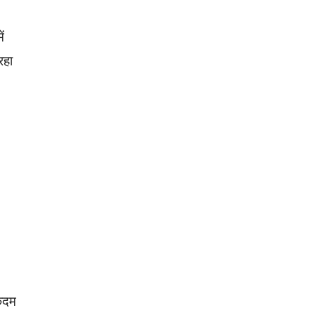
ं
रहा
एकदम