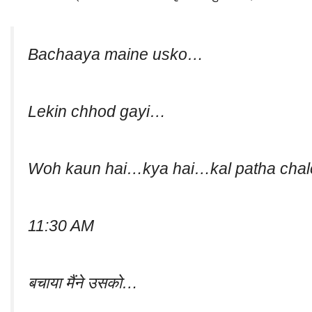
Bachaaya maine usko…
Lekin chhod gayi…
Woh kaun hai…kya hai…kal patha cha
11:30 AM
बचाया मैंने उसको…