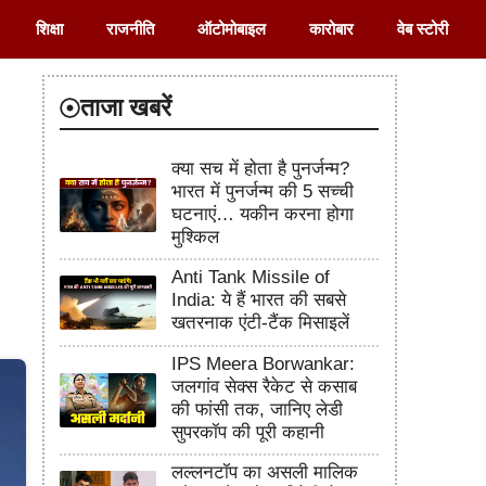
शिक्षा
राजनीति
ऑटोमोबाइल
कारोबार
वेब स्टोरी
ताजा खबरें
क्या सच में होता है पुनर्जन्म?
भारत में पुनर्जन्म की 5 सच्ची
घटनाएं… यकीन करना होगा
मुश्किल
Anti Tank Missile of
India: ये हैं भारत की सबसे
खतरनाक एंटी-टैंक मिसाइलें
IPS Meera Borwankar:
जलगांव सेक्स रैकेट से कसाब
की फांसी तक, जानिए लेडी
सुपरकॉप की पूरी कहानी
लल्लनटॉप का असली मालिक