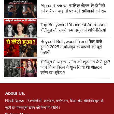
Alpha Review: ऋतिक रोशन के कैमियो
की तारीफ, कहानी पर बंटी समीक्षकों की राय
Top Bollywood Youngest Actresses:
बॉलीवुड की सबसे कम उम्र की अभिनेत्रियां
Boycott Bollywood Trend फेल कैसे
हुआ? 2025 में बॉलीवुड के वापसी की पूरी
कहानी
बॉलीवुड में आइटम सॉन्ग की शुरुआत कैसे हुई?
जानें किस फिल्म ने शुरू किया था आइटम
सॉन्ग का ट्रेंड ?
About Us.
Hindi News - टेक्नोलॉजी, कारोबार, मनोरंजन, शिक्षा और ऑटोमोबाइल से
जुड़ी हर महत्वपूर्ण खबर को हिन्दी में पढ़िये।