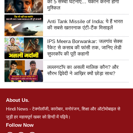
की 5 सच्ची घटनाएं… यकीन करना होगा
मुश्किल
Anti Tank Missile of India: ये हैं भारत
की सबसे खतरनाक एंटी-टैंक मिसाइलें
IPS Meera Borwankar: जलगांव सेक्स
रैकेट से कसाब की फांसी तक, जानिए लेडी
सुपरकॉप की पूरी कहानी
लल्लनटॉप का असली मालिक कौन? और
सौरभ द्विवेदी ने आख़िर क्यों छोड़ा साथ?
About Us.
Hindi News - टेक्नोलॉजी, कारोबार, मनोरंजन, शिक्षा और ऑटोमोबाइल से
जुड़ी हर महत्वपूर्ण खबर को हिन्दी में पढ़िये।
Follow Now