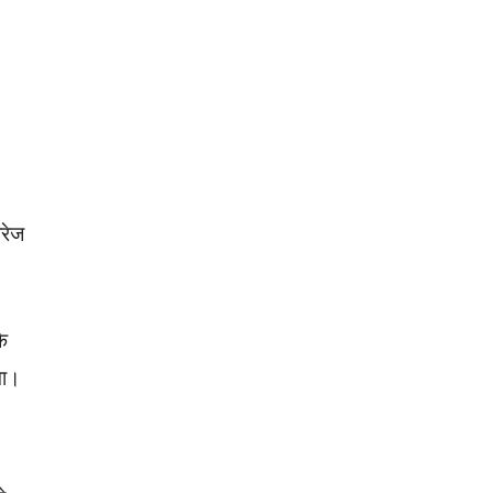
रेज
ि
गा।