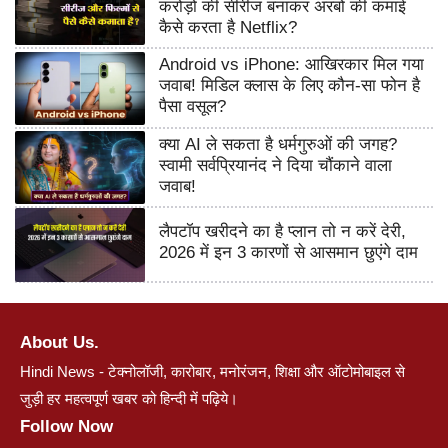
करोड़ों की सीरीज बनाकर अरबों की कमाई
कैसे करता है Netflix?
Android vs iPhone: आखिरकार मिल गया
जवाब! मिडिल क्लास के लिए कौन-सा फोन है
पैसा वसूल?
क्या AI ले सकता है धर्मगुरुओं की जगह?
स्वामी सर्वप्रियानंद ने दिया चौंकाने वाला
जवाब!
लैपटॉप खरीदने का है प्लान तो न करें देरी,
2026 में इन 3 कारणों से आसमान छुएंगे दाम
About Us.
Hindi News - टेक्नोलॉजी, कारोबार, मनोरंजन, शिक्षा और ऑटोमोबाइल से
जुड़ी हर महत्वपूर्ण खबर को हिन्दी में पढ़िये।
Follow Now