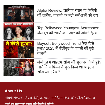
Alpha Review: ऋतिक रोशन के कैमियो
की तारीफ, कहानी पर बंटी समीक्षकों की राय
Top Bollywood Youngest Actresses:
बॉलीवुड की सबसे कम उम्र की अभिनेत्रियां
Boycott Bollywood Trend फेल कैसे
हुआ? 2025 में बॉलीवुड के वापसी की पूरी
कहानी
बॉलीवुड में आइटम सॉन्ग की शुरुआत कैसे हुई?
जानें किस फिल्म ने शुरू किया था आइटम
सॉन्ग का ट्रेंड ?
About Us.
Hindi News - टेक्नोलॉजी, कारोबार, मनोरंजन, शिक्षा और ऑटोमोबाइल से
जुड़ी हर महत्वपूर्ण खबर को हिन्दी में पढ़िये।