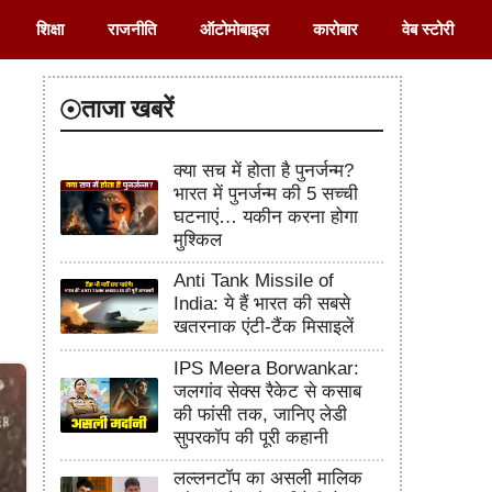
शिक्षा
राजनीति
ऑटोमोबाइल
कारोबार
वेब स्टोरी
ताजा खबरें
क्या सच में होता है पुनर्जन्म?
भारत में पुनर्जन्म की 5 सच्ची
घटनाएं… यकीन करना होगा
मुश्किल
Anti Tank Missile of
India: ये हैं भारत की सबसे
खतरनाक एंटी-टैंक मिसाइलें
IPS Meera Borwankar:
जलगांव सेक्स रैकेट से कसाब
की फांसी तक, जानिए लेडी
सुपरकॉप की पूरी कहानी
लल्लनटॉप का असली मालिक