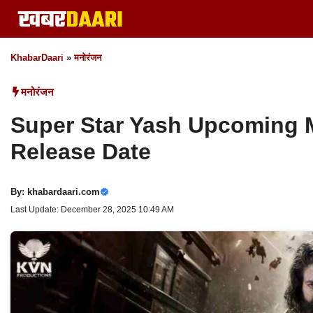
Skip
to
content
KhabarDaari
»
मनोरंजन
मनोरंजन
Super Star Yash Upcoming 
Release Date
By:
khabardaari.com
Last Update: December 28, 2025 10:49 AM