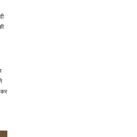
दी
की
म
ने
ू कर