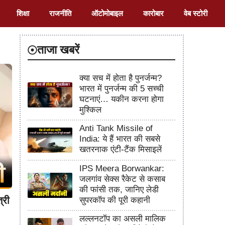
शिक्षा
राजनीति
ऑटोमोबाइल
कारोबार
वेब स्टोरी
ताजा खबरें
क्या सच में होता है पुनर्जन्म?
भारत में पुनर्जन्म की 5 सच्ची
घटनाएं… यकीन करना होगा
मुश्किल
Anti Tank Missile of
India: ये हैं भारत की सबसे
खतरनाक एंटी-टैंक मिसाइलें
IPS Meera Borwankar:
जलगांव सेक्स रैकेट से कसाब
की फांसी तक, जानिए लेडी
्री
सुपरकॉप की पूरी कहानी
लल्लनटॉप का असली मालिक