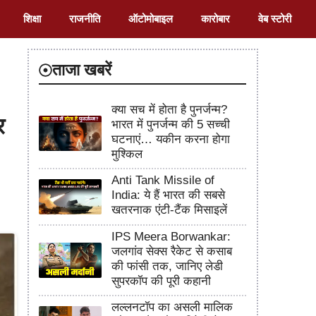
शिक्षा
राजनीति
ऑटोमोबाइल
कारोबार
वेब स्टोरी
ताजा खबरें
क्या सच में होता है पुनर्जन्म?
र
भारत में पुनर्जन्म की 5 सच्ची
घटनाएं… यकीन करना होगा
मुश्किल
Anti Tank Missile of
India: ये हैं भारत की सबसे
खतरनाक एंटी-टैंक मिसाइलें
IPS Meera Borwankar:
जलगांव सेक्स रैकेट से कसाब
की फांसी तक, जानिए लेडी
सुपरकॉप की पूरी कहानी
लल्लनटॉप का असली मालिक