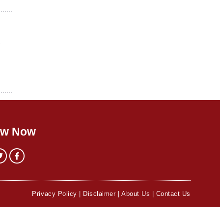
ा
ow Now
Privacy Policy
|
Disclaimer
|
About Us
|
Contact Us