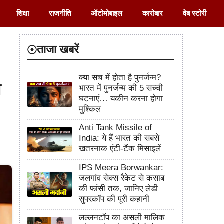
शिक्षा
राजनीति
ऑटोमोबाइल
कारोबार
वेब स्टोरी
ताजा खबरें
क्या सच में होता है पुनर्जन्म?
ा
भारत में पुनर्जन्म की 5 सच्ची
घटनाएं… यकीन करना होगा
मुश्किल
Anti Tank Missile of
India: ये हैं भारत की सबसे
खतरनाक एंटी-टैंक मिसाइलें
IPS Meera Borwankar:
जलगांव सेक्स रैकेट से कसाब
की फांसी तक, जानिए लेडी
सुपरकॉप की पूरी कहानी
लल्लनटॉप का असली मालिक