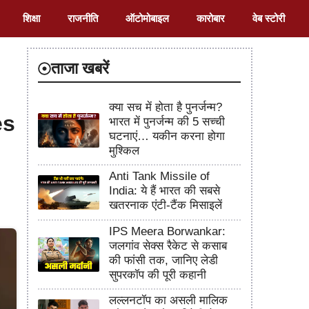
शिक्षा
राजनीति
ऑटोमोबाइल
कारोबार
वेब स्टोरी
ताजा खबरें
क्या सच में होता है पुनर्जन्म?
es
भारत में पुनर्जन्म की 5 सच्ची
घटनाएं… यकीन करना होगा
मुश्किल
Anti Tank Missile of
India: ये हैं भारत की सबसे
खतरनाक एंटी-टैंक मिसाइलें
IPS Meera Borwankar:
जलगांव सेक्स रैकेट से कसाब
की फांसी तक, जानिए लेडी
सुपरकॉप की पूरी कहानी
लल्लनटॉप का असली मालिक