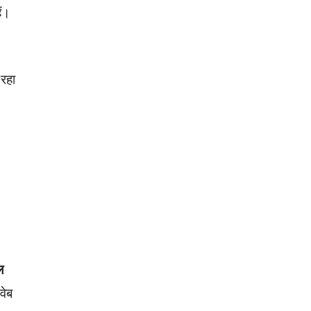
ैं।
 रहा
ल
वेब