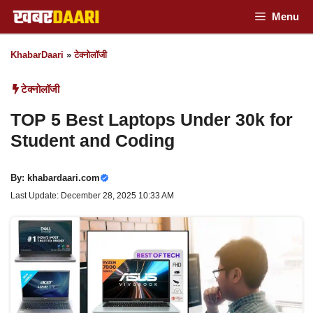
Skip
Menu
to
KhabarDaari
»
टेक्नोलॉजी
content
टेक्नोलॉजी
TOP 5 Best Laptops Under 30k for
Student and Coding
By:
khabardaari.com
Last Update: December 28, 2025 10:33 AM