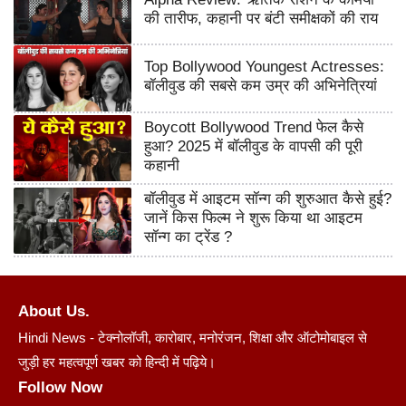
की तारीफ, कहानी पर बंटी समीक्षकों की राय
Top Bollywood Youngest Actresses:
बॉलीवुड की सबसे कम उम्र की अभिनेत्रियां
Boycott Bollywood Trend फेल कैसे
हुआ? 2025 में बॉलीवुड के वापसी की पूरी
कहानी
बॉलीवुड में आइटम सॉन्ग की शुरुआत कैसे हुई?
जानें किस फिल्म ने शुरू किया था आइटम
सॉन्ग का ट्रेंड ?
About Us.
Hindi News - टेक्नोलॉजी, कारोबार, मनोरंजन, शिक्षा और ऑटोमोबाइल से
जुड़ी हर महत्वपूर्ण खबर को हिन्दी में पढ़िये।
Follow Now