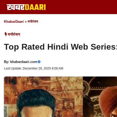
Skip
to
content
KhabarDaari
»
मनोरंजन
मनोरंजन
Top Rated Hindi Web Series: जिन्ह
By:
khabardaari.com
Last Update: December 28, 2025 8:06 AM