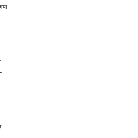
 गया
ा
ी
-
ह