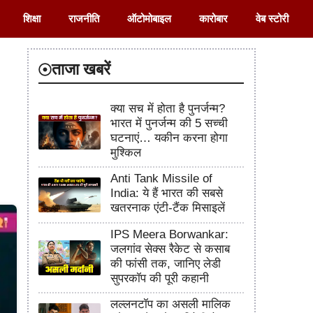
शिक्षा
राजनीति
ऑटोमोबाइल
कारोबार
वेब स्टोरी
ताजा खबरें
क्या सच में होता है पुनर्जन्म?
भारत में पुनर्जन्म की 5 सच्ची
घटनाएं… यकीन करना होगा
मुश्किल
Anti Tank Missile of
India: ये हैं भारत की सबसे
खतरनाक एंटी-टैंक मिसाइलें
IPS Meera Borwankar:
जलगांव सेक्स रैकेट से कसाब
की फांसी तक, जानिए लेडी
सुपरकॉप की पूरी कहानी
लल्लनटॉप का असली मालिक