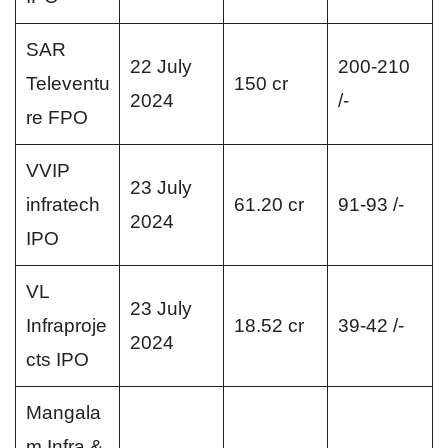
SAR
22 July
200-210
Televentu
150 cr
2024
/-
re FPO
VVIP
23 July
infratech
61.20 cr
91-93 /-
2024
IPO
VL
23 July
Infraproje
18.52 cr
39-42 /-
2024
cts IPO
Mangala
m Infra &