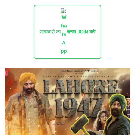
खबरदारी का
चैनल JOIN करें