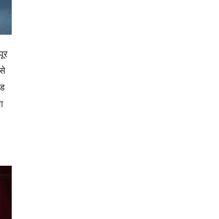
पूर
से
ीड
ा