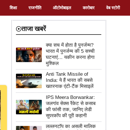
शिक्षा
राजनीति
ऑटोमोबाइल
कारोबार
वेब स्टोरी
ताजा खबरें
क्या सच में होता है पुनर्जन्म?
भारत में पुनर्जन्म की 5 सच्ची
घटनाएं… यकीन करना होगा
मुश्किल
Anti Tank Missile of
India: ये हैं भारत की सबसे
खतरनाक एंटी-टैंक मिसाइलें
IPS Meera Borwankar:
जलगांव सेक्स रैकेट से कसाब
की फांसी तक, जानिए लेडी
सुपरकॉप की पूरी कहानी
लल्लनटॉप का असली मालिक