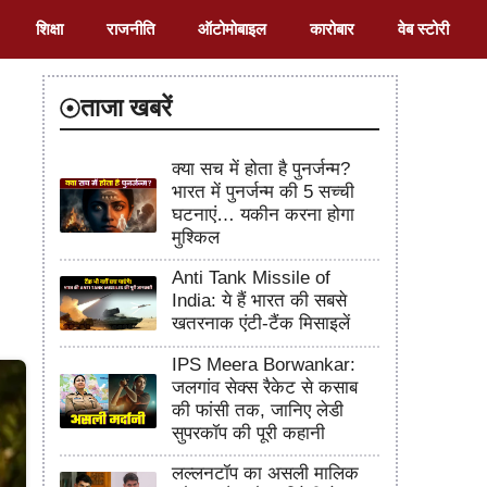
शिक्षा
राजनीति
ऑटोमोबाइल
कारोबार
वेब स्टोरी
ताजा खबरें
क्या सच में होता है पुनर्जन्म?
भारत में पुनर्जन्म की 5 सच्ची
घटनाएं… यकीन करना होगा
मुश्किल
Anti Tank Missile of
India: ये हैं भारत की सबसे
खतरनाक एंटी-टैंक मिसाइलें
IPS Meera Borwankar:
जलगांव सेक्स रैकेट से कसाब
की फांसी तक, जानिए लेडी
सुपरकॉप की पूरी कहानी
लल्लनटॉप का असली मालिक