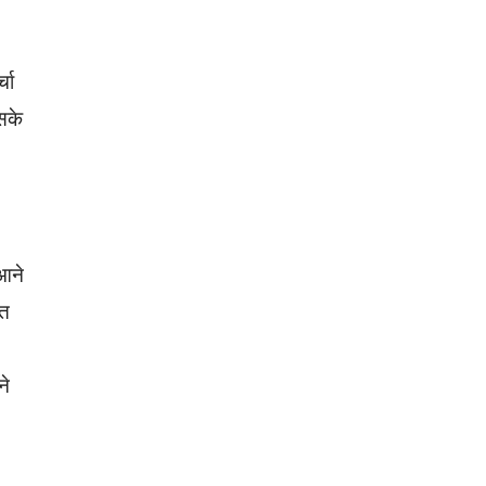
चा
सके
 आने
्त
ने