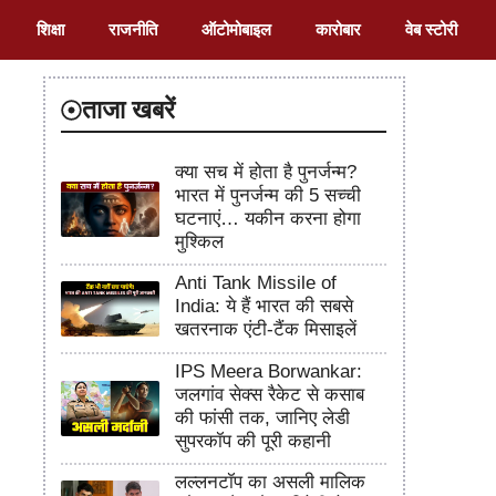
शिक्षा
राजनीति
ऑटोमोबाइल
कारोबार
वेब स्टोरी
ताजा खबरें
क्या सच में होता है पुनर्जन्म?
भारत में पुनर्जन्म की 5 सच्ची
घटनाएं… यकीन करना होगा
मुश्किल
Anti Tank Missile of
India: ये हैं भारत की सबसे
खतरनाक एंटी-टैंक मिसाइलें
IPS Meera Borwankar:
जलगांव सेक्स रैकेट से कसाब
की फांसी तक, जानिए लेडी
सुपरकॉप की पूरी कहानी
लल्लनटॉप का असली मालिक