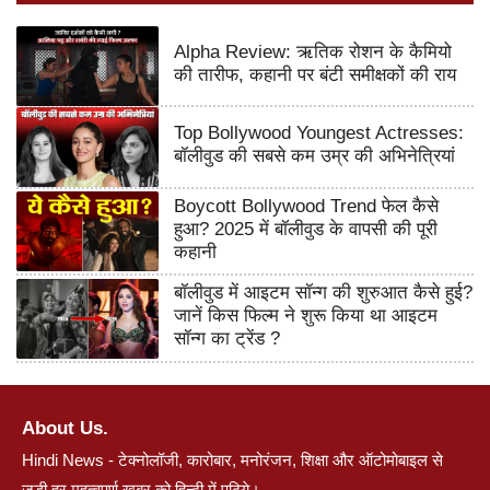
Alpha Review: ऋतिक रोशन के कैमियो
की तारीफ, कहानी पर बंटी समीक्षकों की राय
Top Bollywood Youngest Actresses:
बॉलीवुड की सबसे कम उम्र की अभिनेत्रियां
Boycott Bollywood Trend फेल कैसे
हुआ? 2025 में बॉलीवुड के वापसी की पूरी
कहानी
बॉलीवुड में आइटम सॉन्ग की शुरुआत कैसे हुई?
जानें किस फिल्म ने शुरू किया था आइटम
सॉन्ग का ट्रेंड ?
About Us.
Hindi News - टेक्नोलॉजी, कारोबार, मनोरंजन, शिक्षा और ऑटोमोबाइल से
जुड़ी हर महत्वपूर्ण खबर को हिन्दी में पढ़िये।