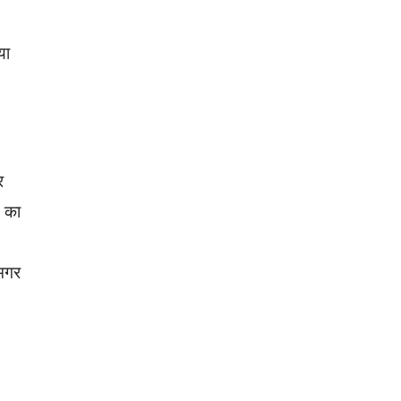
या
र
े का
 मगर