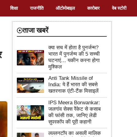
शिक्षा
राजनीति
ऑटोमोबाइल
कारोबार
वेब स्टोरी
ताजा खबरें
क्या सच में होता है पुनर्जन्म?
र
भारत में पुनर्जन्म की 5 सच्ची
घटनाएं… यकीन करना होगा
मुश्किल
Anti Tank Missile of
India: ये हैं भारत की सबसे
खतरनाक एंटी-टैंक मिसाइलें
IPS Meera Borwankar:
जलगांव सेक्स रैकेट से कसाब
की फांसी तक, जानिए लेडी
सुपरकॉप की पूरी कहानी
लल्लनटॉप का असली मालिक