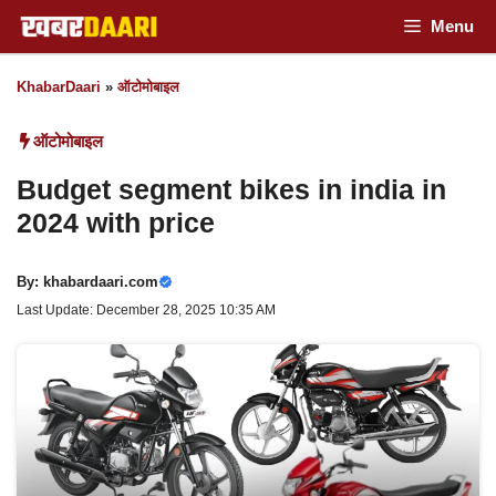
Skip
Menu
to
KhabarDaari
»
ऑटोमोबाइल
content
ऑटोमोबाइल
Budget segment bikes in india in
2024 with price
By:
khabardaari.com
Last Update: December 28, 2025 10:35 AM