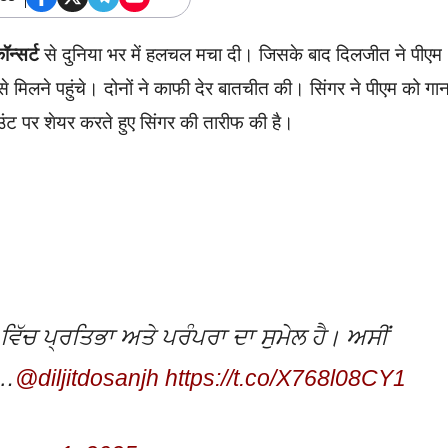
ॉन्सर्ट
से दुनिया भर में हलचल मचा दी। जिसके बाद दिलजीत ने पीएम
से मिलने पहुंचे। दोनों ने काफी देर बातचीत की। सिंगर ने पीएम को गान
उंट पर शेयर करते हुए सिंगर की तारीफ की है।
 ਵਿੱਚ ਪ੍ਰਤਿਭਾ ਅਤੇ ਪਰੰਪਰਾ ਦਾ ਸੁਮੇਲ ਹੈ। ਅਸੀਂ
ੇ…
@diljitdosanjh
https://t.co/X768l08CY1