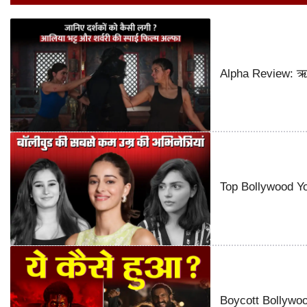
Alpha Review: ऋतिक
Top Bollywood You
Boycott Bollywood 