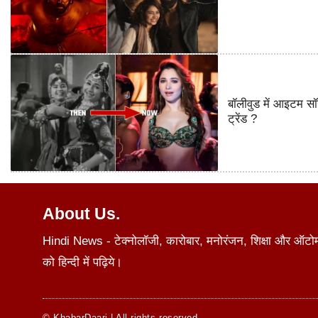
बॉलीवुड में आइटम सॉ
ट्रेंड ?
About Us.
Hindi News - टेक्नोलॉजी, कारोबार, मनोरंजन, शिक्षा और ऑटोमोब
को हिन्दी में पढ़िये।
© KhabarDaari | All rights reserved