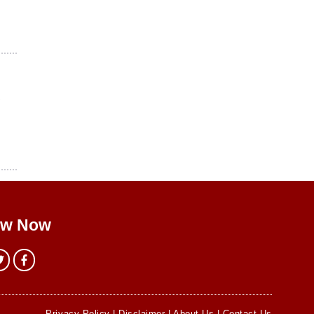
ा
ow Now
Privacy Policy
|
Disclaimer
|
About Us
|
Contact Us