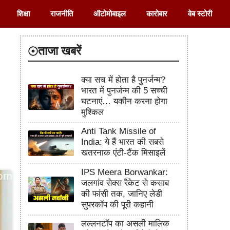
शिक्षा
राजनीति
ऑटोमोबाइल
कारोबार
वेब स्टोरी
ताजा खबरें
क्या सच में होता है पुनर्जन्म?
भारत में पुनर्जन्म की 5 सच्ची
घटनाएं… यकीन करना होगा
मुश्किल
Anti Tank Missile of
India: ये हैं भारत की सबसे
खतरनाक एंटी-टैंक मिसाइलें
IPS Meera Borwankar:
जलगांव सेक्स रैकेट से कसाब
की फांसी तक, जानिए लेडी
सुपरकॉप की पूरी कहानी
लल्लनटॉप का असली मालिक