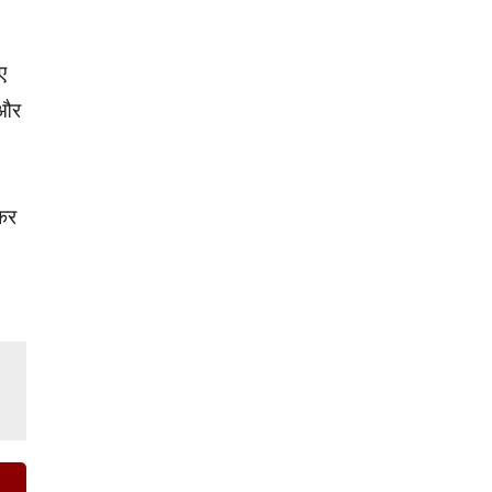
ए
 और
ाकर