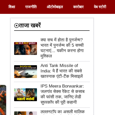
शिक्षा
राजनीति
ऑटोमोबाइल
कारोबार
वेब स्टोरी
ताजा खबरें
क्या सच में होता है पुनर्जन्म?
भारत में पुनर्जन्म की 5 सच्ची
घटनाएं… यकीन करना होगा
मुश्किल
Anti Tank Missile of
India: ये हैं भारत की सबसे
खतरनाक एंटी-टैंक मिसाइलें
IPS Meera Borwankar:
जलगांव सेक्स रैकेट से कसाब
की फांसी तक, जानिए लेडी
सुपरकॉप की पूरी कहानी
लल्लनटॉप का असली मालिक